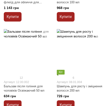
флюїд для обличчя для
волосся 100 мл
жирної та комбінованої шкіри
1 143 грн
968 грн
30 мл
Купити
Купити
Хіт
12
6
Артикул: 12.00.002
Артикул: 08.01.004
Бальзам після гоління для
Шампунь для росту і зміцнення
чоловіків Освіжаючий 50 мл
волосся 200 мл
634 грн
726 грн
Купити
Купити