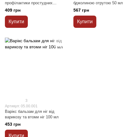
профілактики простудних
бджолиною отрутою 50 мл
захворювань 30 мл
409 грн
567 грн
Купити
Купити
3
Артикул: 05.00.001
Варікс бальзам для ніг від
варикозу та втоми ніг 100 мл
453 грн
Купити