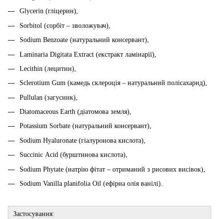
Glycerin (гліцерин),
Sorbitol (сорбіт – зволожувач),
Sodium Benzoate (натуральний консервант),
Laminaria Digitata Extract (екстракт ламінарії),
Lecithin (лецитин),
Sclerotium Gum (камедь склероція – натуральний полісахарид),
Pullulan (загусник),
Diatomaceous Earth (діатомова земля),
Potassium Sorbate (натуральний консервант),
Sodium Hyaluronate (гіалуронова кислота),
Succinic Аcid (бурштинова кислота),
Sodium Phytate (натрію фітат – отриманий з рисових висівок),
Sodium Vanilla planifolia Oil (ефірна олія ванілі).
Застосування: