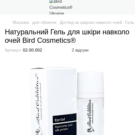
Магазин
для обличчя
Догляд за шкірою навколо очей
Гель
Натуральний Гель для шкіри навколо
очей Bird Cosmetics®
Артикул:
02.00.002
2 відгуки