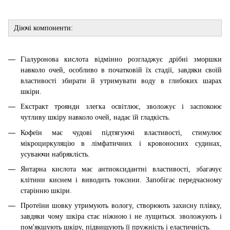
Діючі компоненти:
Гіалуронова кислота відмінно розгладжує дрібні зморшки
навколо очей, особливо в початковій їх стадії, завдяки своїй
властивості збирати й утримувати воду в глибоких шарах
шкіри.
Екстракт троянди злегка освітлює, зволожує і заспокоює
чутливу шкіру навколо очей, надає їй гладкість.
Кофеїн має чудові підтягуючі властивості, стимулює
мікроциркуляцію в лімфатичних і кровоносних судинах,
усуваючи набряклість.
Янтарна кислота має антиоксидантні властивості, збагачує
клітини киснем і виводить токсини. Запобігає передчасному
старінню шкіри.
Протеїни шовку утримують вологу, створюють захисну плівку,
завдяки чому шкіра стає ніжною і не лущиться. зволожують і
пом'якшують шкіру, підвищують її пружність і еластичність.