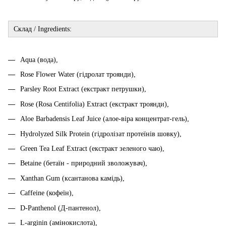
Склад / Ingredients:
Aqua (вода),
Rose Flower Water (гідролат троянди),
Parsley Root Extract (екстракт петрушки),
Rose (Rosa Centifolia) Extract (екстракт троянди),
Aloe Barbadensis Leaf Juice (алое-віра концентрат-гель),
Hydrolyzed Silk Protein (гідролізат протеїнів шовку),
Green Tea Leaf Extract (екстракт зеленого чаю),
Betaine (бетаїн - природний зволожувач),
Xanthan Gum (ксантанова камідь),
Caffeine (кофеїн),
D-Panthenol (Д-пантенол),
L-arginin (амінокислота),