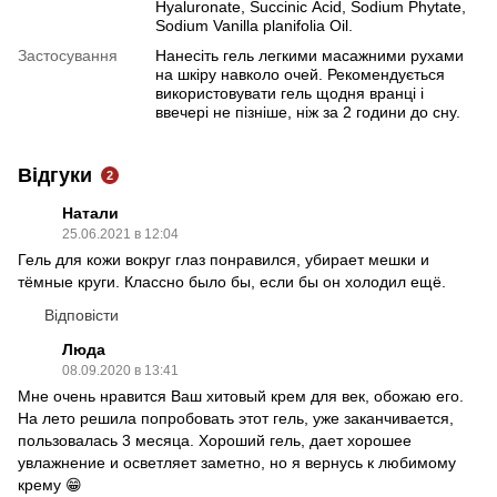
Hyaluronate, Succinic Аcid, Sodium Phytate,
Sodium Vanilla planifolia Oil.
Застосування
Нанесіть гель легкими масажними рухами
на шкіру навколо очей. Рекомендується
використовувати гель щодня вранці і
ввечері не пізніше, ніж за 2 години до сну.
Відгуки
2
Натали
25.06.2021 в 12:04
Гель для кожи вокруг глаз понравился, убирает мешки и
тёмные круги. Классно было бы, если бы он холодил ещё.
Відповісти
Люда
08.09.2020 в 13:41
Мне очень нравится Ваш хитовый крем для век, обожаю его.
На лето решила попробовать этот гель, уже заканчивается,
пользовалась 3 месяца. Хороший гель, дает хорошее
увлажнение и осветляет заметно, но я вернусь к любимому
крему 😁