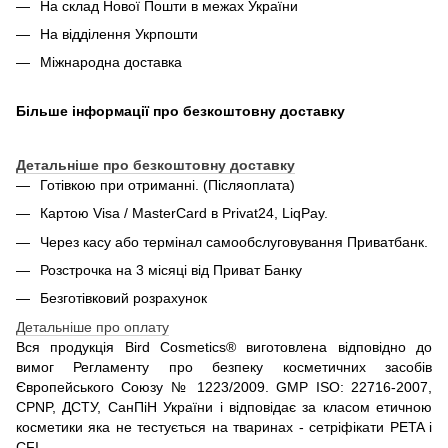
На склад Нової Пошти в межах України
На відділення Укрпошти
Міжнародна доставка
Більше інформації про безкоштовну доставку
Детальніше про безкоштовну доставку
Готівкою при отриманні. (Післяоплата)
Картою Visa / MasterCard в Privat24, LiqPay.
Через касу або термінал самообслуговування Приватбанк.
Розстрочка на 3 місяці від Приват Банку
Безготівковий розрахунок
Детальніше про оплату
Вся продукція Bird Cosmetics® виготовлена відповідно до
вимог Регламенту про безпеку косметичних засобів
Європейського Союзу № 1223/2009. GMP ISO: 22716-2007,
CPNP, ДСТУ, СанПіН України і відповідає за класом етичною
косметики яка не тестується на тваринах - сетріфікати PETA і
CFI.