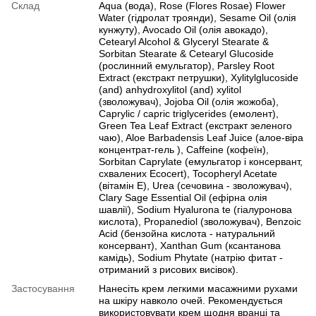
Склад
Aqua (вода), Rose (Flores Rosae) Flower
Water (гідролат троянди), Sesame Oil (олія
кунжуту), Avocado Oil (олія авокадо),
Cetearyl Alcohol & Glyceryl Stearate &
Sorbitan Stearate & Cetearyl Glucoside
(рослинний емульгатор), Parsley Root
Extract (екстракт петрушки), Xylitylglucoside
(and) anhydroxylitol (and) xylitol
(зволожувач), Jojoba Oil (олія жожоба),
Caprylic / capric triglycerides (емолент),
Green Tea Leaf Extract (екстракт зеленого
чаю), Aloe Barbadensis Leaf Juice (алое-віра
концентрат-гель ), Caffeine (кофеїн),
Sorbitan Caprylate (емульгатор і консервант,
схвалених Ecocert), Tocopheryl Acetate
(вітамін Е), Urea (сечовина - зволожувач),
Clary Sage Essential Oil (ефірна олія
шавлії), Sodium Hyalurona te (гіалуронова
кислота), Propanediol (зволожувач), Benzoic
Acid (бензойна кислота - натуральний
консервант), Xanthan Gum (ксантанова
камідь), Sodium Phytate (натрію фитат -
отриманий з рисових висівок).
Застосування
Нанесіть крем легкими масажними рухами
на шкіру навколо очей. Рекомендується
використовувати крем щодня вранці та