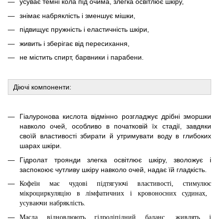
усуває темні кола під очима, злегка освітлює шкіру,
знімає набряклість і зменшує мішки,
підвищує пружність і еластичність шкіри,
живить і зберігає від пересихання,
не містить спирт, барвники і парабени.
Діючі компоненти:
Гіалуронова кислота відмінно розгладжує дрібні зморшки
навколо очей, особливо в початковій їх стадії, завдяки
своїй властивості збирати й утримувати воду в глибоких
шарах шкіри.
Гідролат троянди злегка освітлює шкіру, зволожує і
заспокоює чутливу шкіру навколо очей, надає їй гладкість.
Кофеїн
ма
є
чудові підтягуючі властивості, стимулює
мікроциркуляцію в лімфатичних і кровоносних судинах,
усуваючи набряклість.
Масла відновлюють гідроліпідний баланс,
живлять і