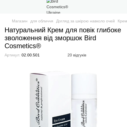
Магазин
для обличчя
Догляд за шкірою навколо очей
Крем
Натуральний Крем для повік глибоке
зволоження від зморшок Bird
Cosmetics®
Артикул:
02.00.501
20 відгуків