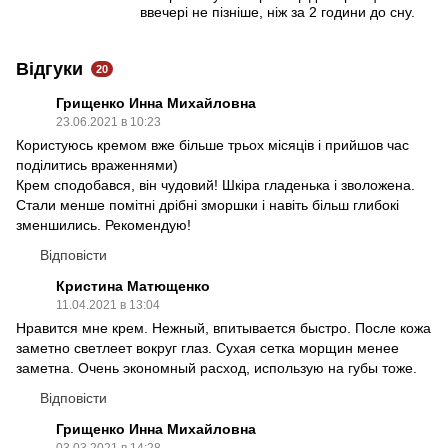
ввечері не пізніше, ніж за 2 години до сну.
Відгуки
20
Грищенко Инна Михайловна
23.06.2021 в 10:23
Користуюсь кремом вже більше трьох місяців і прийшов час
поділитись враженнями)
Крем сподобався, він чудовий! Шкіра гладенька і зволожена.
Стали менше помітні дрібні зморшки і навіть більш глибокі
зменшились. Рекомендую!
Відповісти
Кристина Матющенко
11.04.2021 в 13:04
Нравится мне крем. Нежный, впитывается быстро. После кожа
заметно светлеет вокруг глаз. Сухая сетка морщин менее
заметна. Очень экономный расход, использую на губы тоже.
Відповісти
Грищенко Инна Михайловна