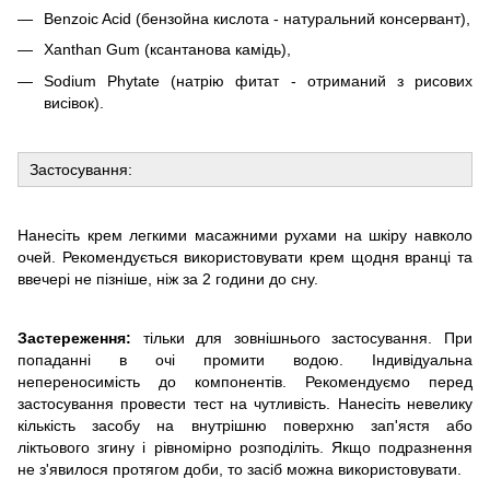
Benzoic Acid (бензойна кислота - натуральний консервант),
Xanthan Gum (ксантанова камідь),
Sodium Phytate (натрію фитат - отриманий з рисових
висівок).
Застосування:
Нанесіть крем легкими масажними рухами на шкіру навколо
очей. Рекомендується використовувати крем щодня вранці та
ввечері не пізніше, ніж за 2 години до сну.
Застереження:
тільки для зовнішнього застосування. При
попаданні в очі промити водою. Індивідуальна
непереносимість до компонентів. Рекомендуємо перед
застосування провести тест на чутливість. Нанесіть невелику
кількість засобу на внутрішню поверхню зап'ястя або
ліктьового згину і рівномірно розподіліть. Якщо подразнення
не з'явилося протягом доби, то засіб можна використовувати.