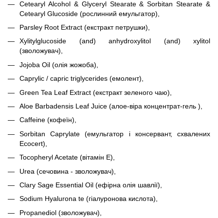
Cetearyl Alcohol & Glyceryl Stearate & Sorbitan Stearate &
Cetearyl Glucoside (рослинний емульгатор),
Parsley Root Extract (екстракт петрушки),
Xylitylglucoside (and) anhydroxylitol (and) xylitol
(зволожувач),
Jojoba Oil (олія жожоба),
Caprylic / capric triglycerides (емолент),
Green Tea Leaf Extract (екстракт зеленого чаю),
Aloe Barbadensis Leaf Juice (алое-віра концентрат-гель ),
Caffeine (кофеїн),
Sorbitan Caprylate (емульгатор і консервант, схвалених
Ecocert),
Tocopheryl Acetate (вітамін Е),
Urea (сечовина - зволожувач),
Clary Sage Essential Oil (ефірна олія шавлії),
Sodium Hyalurona te (гіалуронова кислота),
Propanediol (зволожувач),