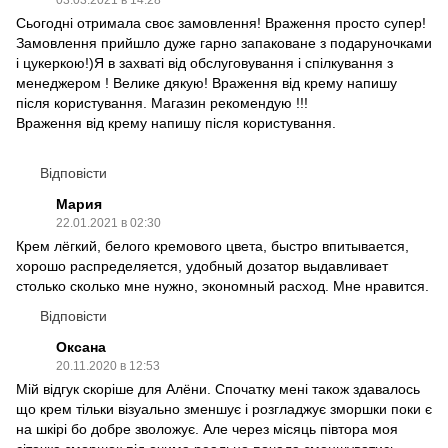
03.03.2021 в 14:28
Сьогодні отримала своє замовлення! Враження просто супер!
Замовлення прийшло дуже гарно запаковане з подаруночками
і цукеркою!)Я в захваті від обслуговування і спілкування з
менеджером ! Велике дякую! Враження від крему напишу
після користування. Магазин рекомендую !!!
Враження від крему напишу після користування.
Відповісти
Мария
22.01.2021 в 02:30
Крем лёгкий, белого кремового цвета, быстро впитывается,
хорошо распределяется, удобный дозатор выдавливает
столько сколько мне нужно, экономный расход. Мне нравится.
Відповісти
Оксана
20.11.2020 в 12:53
Мій відгук скоріше для Алёни. Спочатку мені також здавалось
що крем тільки візуально зменшує і розгладжує зморшки поки є
на шкірі бо добре зволожує. Але через місяць півтора моя