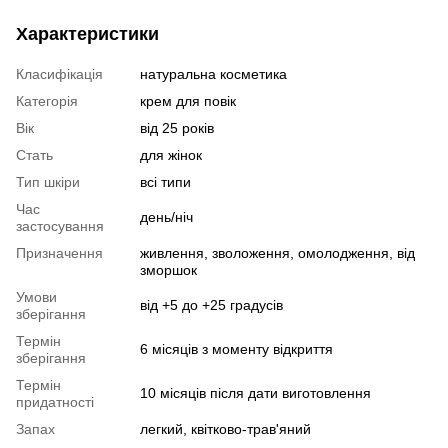
Характеристики
Класифікація
натуральна косметика
Категорія
крем для повік
Вік
від 25 років
Стать
для жінок
Тип шкіри
всі типи
Час
день/ніч
застосування
Призначення
живлення, зволоження, омолодження, від
зморшок
Умови
від +5 до +25 градусів
зберігання
Термін
6 місяців з моменту відкриття
зберігання
Термін
10 місяців після дати виготовлення
придатності
Запах
легкий, квітково-трав'яний