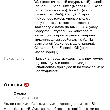
Wax (воск пчелиный натуральный), Lanolin
(ланолин), Shea Butter (масло Ши), Cocoa
Butter (масло какао), Rice Oil (масло
рисовых отрубей), Caprylic / capric
triglycerides (смесь жирных кислот,
полученных из кокосового масла),
Tocopheryl Acetate (витамин Е), Glyceryl
Caprylate (натуральный консервант,
являющийся производной глицерина с
увлажняющими свойствами), Vanilla
planifolia oil (эфирное масло ванили),
Cinnamon Bark Essential Oil (эфирное
масло корицы).
Применение
Наносить перед выходом на улицу, можно
под помаду или поверх помады,
использовать при сухости на губах по мере
необходимости.
Отзывы
21
Оксана
22.02.2023 в 21:01
Чоловік отримав бальзам з гуманітарною допомогою. Він в
мене військовий. Дуже хвалив. Сказав всі інші бальзами не