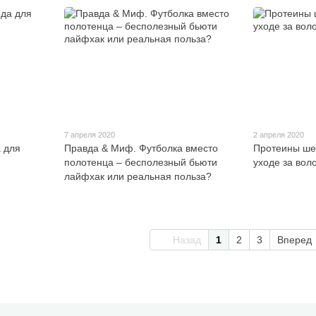
7 апреля 2020
2 апреля 2020
а для
Правда & Миф. Футболка вместо
Протеины шел
полотенца – бесполезный бьюти
уходе за вол
лайфхак или реальная польза?
Назад
1
2
3
Вперед