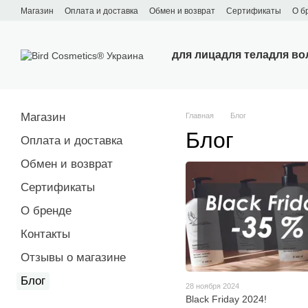
Перейти к основному контенту
Магазин
Оплата и доставка
Обмен и возврат
Сертификаты
О б
для лица
для тела
для во
Магазин
Главная
Блог
Блог
Оплата и доставка
Обмен и возврат
Сертификаты
О бренде
Контакты
Отзывы о магазине
Блог
28 ноября 2024
Black Friday 2024!