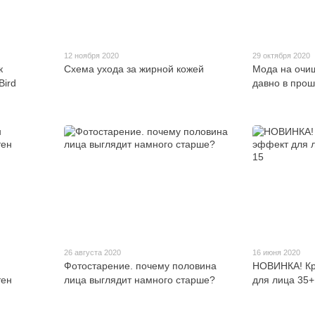
12 ноября 2020
29 октября 2020
к
Схема ухода за жирной кожей
Мода на очи
Bird
давно в про
26 августа 2020
16 июня 2020
Фотостарение. почему половина
НОВИНКА! Кр
тен
лица выглядит намного старше?
для лица 35+