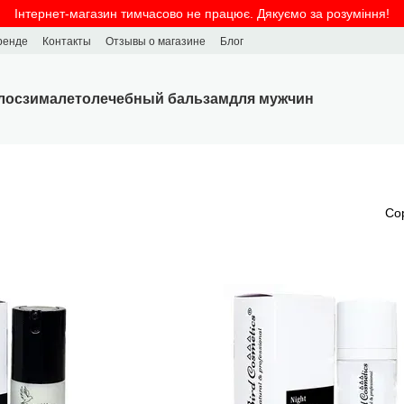
Інтернет-магазин тимчасово не працює. Дякуємо за розуміння!
ренде
Контакты
Отзывы о магазине
Блог
лос
зима
лето
лечебный бальзам
для мужчин
Со