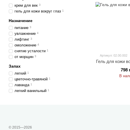
крем для век
3
гель для кожи вокруг глаз
1
Назначение
питание
3
увлажнение
4
лифтинг
3
омоложение
4
снятие усталости
1
Артикул: 02.00.002
от морщин
3
Гель для кожи во
Запах
798 
легкий
1
В нал
цветочно-травяной
1
лаванда
1
легкий ванильный
1
© 2015—2026