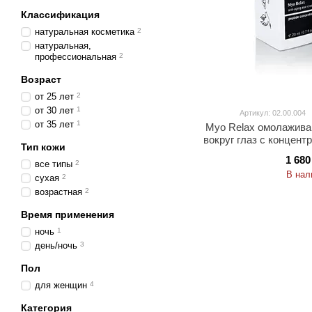
Классификация
натуральная косметика
2
натуральная,
профессиональная
2
Возраст
от 25 лет
2
от 30 лет
1
Артикул: 02.00.004
от 35 лет
1
Myo Relax омолажива
вокруг глаз с концент
Тип кожи
1 680
все типы
2
В нал
сухая
2
возрастная
2
Время применения
ночь
1
день/ночь
3
Пол
для женщин
4
Категория