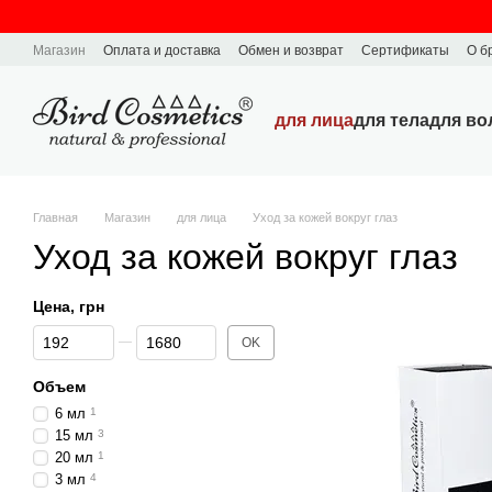
Перейти к основному контенту
Магазин
Оплата и доставка
Обмен и возврат
Сертификаты
О б
для лица
для тела
для во
Главная
Магазин
для лица
Уход за кожей вокруг глаз
Уход за кожей вокруг глаз
Цена, грн
От Цена, грн
До Цена, грн
OK
Объем
6 мл
1
15 мл
3
20 мл
1
3 мл
4