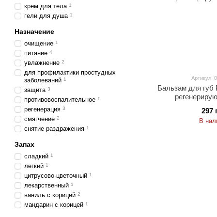
крем для тела
1
гели для душа
1
Назначение
очищение
1
питание
4
увлажнение
2
для профилактики простудных
Артикул: 0
заболеваний
1
Бальзам для губ P
защита
3
регенерирую
противовоспалительное
1
регенерация
3
297 
смягчение
2
В нал
снятие раздражения
1
Запах
сладкий
1
легкий
1
цитрусово-цветочный
1
лекарственный
1
ваниль с корицей
2
мандарин с корицей
1