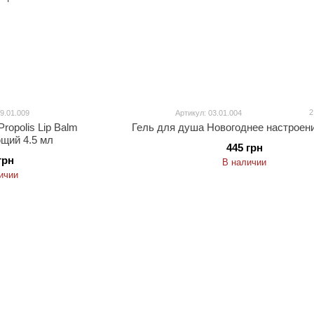
2
9.01.009
Артикул: 03.01.004
ropolis Lip Balm
Гель для душа Новогоднее настроен
щий 4.5 мл
445 грн
грн
В наличии
ичии