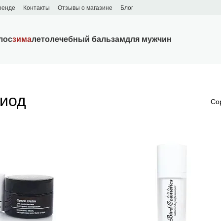
ренде
Контакты
Отзывы о магазине
Блог
лос
зима
лето
лечебный бальзам
для мужчин
риод
Со