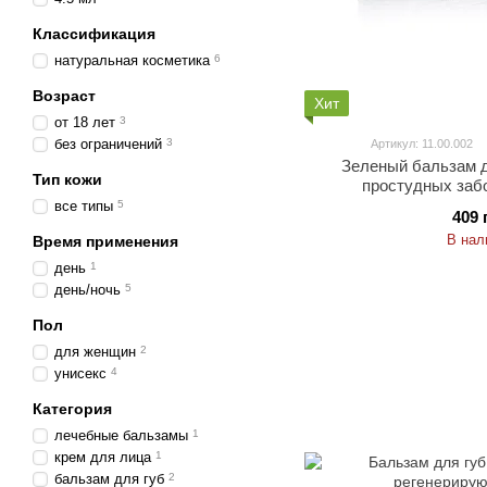
Классификация
натуральная косметика
6
Возраст
Хит
от 18 лет
3
без ограничений
3
Артикул: 11.00.002
Зеленый бальзам 
Тип кожи
простудных заб
все типы
5
409 
В нал
Время применения
день
1
день/ночь
5
Пол
для женщин
2
унисекс
4
Категория
лечебные бальзамы
1
крем для лица
1
бальзам для губ
2