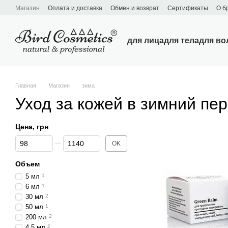
Перейти к основному контенту
Магазин
Оплата и доставка
Обмен и возврат
Сертификаты
О б
для лица
для тела
для во
Главная
Магазин
зима
Уход за кожей в зимний пе
Цена, грн
От Цена, грн
До Цена, грн
OK
Объем
5 мл
1
6 мл
1
30 мл
2
50 мл
1
200 мл
2
4.5 мл
2