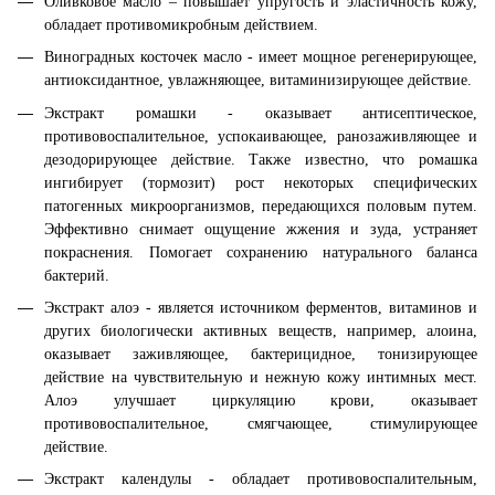
Оливковое масло – повышает упругость и эластичность кожу,
обладает противомикробным действием.
Виноградных косточек масло - имеет мощное регенерирующее,
антиоксидантное, увлажняющее, витаминизирующее действие.
Экстракт ромашки - оказывает антисептическое,
противовоспалительное, успокаивающее, ранозаживляющее и
дезодорирующее действие. Также известно, что ромашка
ингибирует (тормозит) рост некоторых специфических
патогенных микроорганизмов, передающихся половым путем.
Эффективно снимает ощущение жжения и зуда, устраняет
покраснения. Помогает сохранению натурального баланса
бактерий.
Экстракт алоэ - является источником ферментов, витаминов и
других биологически активных веществ, например, алоина,
оказывает заживляющее, бактерицидное, тонизирующее
действие на чувствительную и нежную кожу интимных мест.
Алоэ улучшает циркуляцию крови, оказывает
противовоспалительное, смягчающее, стимулирующее
действие.
Экстракт календулы - обладает противовоспалительным,