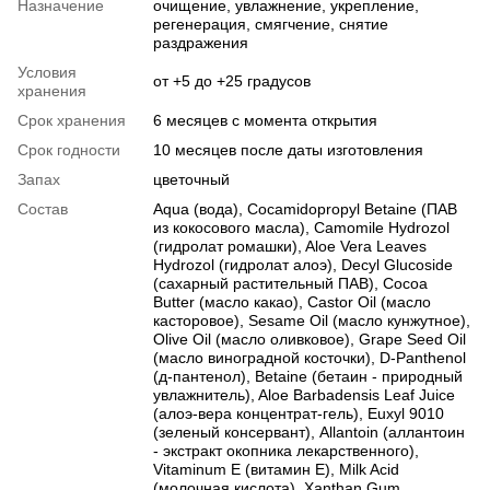
Назначение
очищение, увлажнение, укрепление,
регенерация, смягчение, снятие
раздражения
Условия
от +5 до +25 градусов
хранения
Срок хранения
6 месяцев с момента открытия
Срок годности
10 месяцев после даты изготовления
Запах
цветочный
Состав
Aqua (вода), Cocamidopropyl Betaine (ПАВ
из кокосового масла), Camomile Hydrozol
(гидролат ромашки), Aloe Vera Leaves
Hydrozol (гидролат алоэ), Decyl Glucoside
(сахарный растительный ПАВ), Cocoa
Butter (масло какао), Castor Oil (масло
касторовое), Sesame Oil (масло кунжутное),
Olive Oil (масло оливковое), Grape Seed Oil
(масло виноградной косточки), D-Panthenol
(д-пантенол), Betaine (бетаин - природный
увлажнитель), Aloe Barbadensis Leaf Juice
(алоэ-вера концентрат-гель), Euxyl 9010
(зеленый консервант), Аllantoin (аллантоин
- экстракт окопника лекарственного),
Vitaminum E (витамин Е), Milk Acid
(молочная кислота), Xanthan Gum