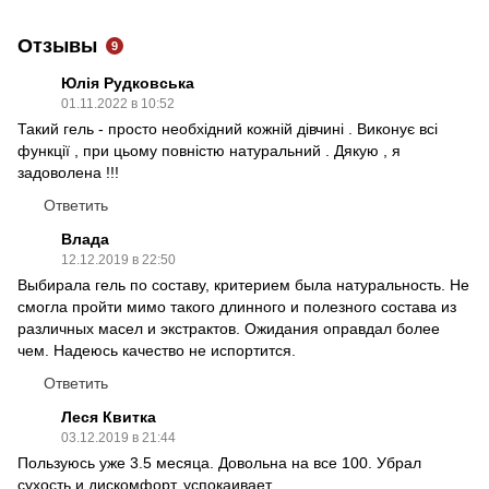
Отзывы
9
Юлія Рудковська
01.11.2022 в 10:52
Такий гель - просто необхідний кожній дівчині . Виконує всі
функції , при цьому повністю натуральний . Дякую , я
задоволена !!!
Ответить
Влада
12.12.2019 в 22:50
Выбирала гель по составу, критерием была натуральность. Не
смогла пройти мимо такого длинного и полезного состава из
различных масел и экстрактов. Ожидания оправдал более
чем. Надеюсь качество не испортится.
Ответить
Леся Квитка
03.12.2019 в 21:44
Пользуюсь уже 3.5 месяца. Довольна на все 100. Убрал
сухость и дискомфорт, успокаивает.