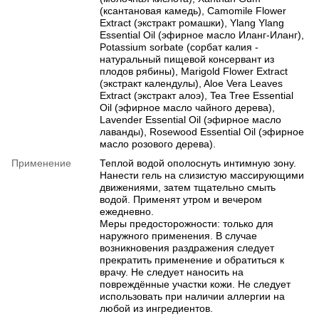
(ксантановая камедь), Camomile Flower
Extract (экстракт ромашки), Ylang Ylang
Essential Oil (эфирное масло Иланг-Иланг),
Potassium sorbate (сорбат калия -
натуральный пищевой консервант из
плодов рябины), Marigold Flower Extract
(экстракт календулы), Aloe Vera Leaves
Extract (экстракт алоэ), Tea Tree Essential
Oil (эфирное масло чайного дерева),
Lavender Essential Oil (эфирное масло
лаванды), Rosewood Essential Oil (эфирное
масло розового дерева).
Применение
Теплой водой ополоснуть интимную зону.
Нанести гель на слизистую массирующими
движениями, затем тщательно смыть
водой. Применят утром и вечером
ежедневно.
Меры предосторожности: только для
наружного применения. В случае
возникновения раздражения следует
прекратить применение и обратиться к
врачу. Не следует наносить на
повреждённые участки кожи. Не следует
использовать при наличии аллергии на
любой из ингредиентов.