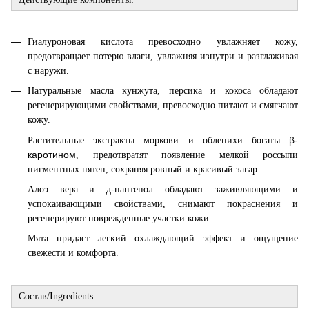
Гиалуроновая кислота превосходно увлажняет кожу,
предотвращает потерю влаги, увлажняя изнутри и разглаживая
с наружи.
Натуральные масла кунжута, персика и кокоса обладают
регенерирующими свойствами, превосходно питают и смягчают
кожу.
β-
Растительные экстракты моркови и облепихи богаты
каротином
, предотвратят появление мелкой россыпи
пигментных пятен, сохраняя ровный и красивый загар.
Алоэ вера и д-пантенол обладают заживляющими и
успокаивающими свойствами, снимают покраснения и
регенерируют поврежденные участки кожи.
Мята придаст легкий охлаждающий эффект и ощущение
свежести и комфорта.
Состав/Ingredients: