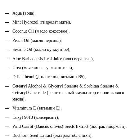
Aqua (вода),
Mint Hydrozol (гидролат мяты),
Coconut Oil (масло кокосовое),
Peach Oil (масло персика),
Sesame Oil (масло кунжутное),
Aloe Barbadensis Leaf Juice (алоэ вера гель),
Urea (мочевина – увлажнитель),
D-Panthenol (д-пантенол, витамин В5),
Cetearyl Alcohol & Glyceryl Stearate & Sorbitan Stearate &
Cetearyl Glucoside (растительный эмульгатор из оливкового
масла),
Vitaminum E (витамин Е),
Euxyl 9010 (консервант),
Wild Carrot (Daucus sativus) Seeds Extract (экстракт моркови),
Bucthorn Seed Extract (экстракт облепихи),