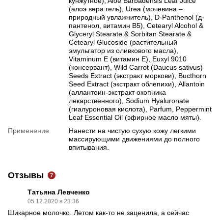
кунжутное), Aloe Barbadensis Leaf Juice
(алоэ вера гель), Urea (мочевина –
природный увлажнитель), D-Panthenol (д-
пантенол, витамин В5), Cetearyl Alcohol &
Glyceryl Stearate & Sorbitan Stearate &
Cetearyl Glucoside (растительный
эмульгатор из оливкового масла),
Vitaminum E (витамин Е), Euxyl 9010
(консервант), Wild Carrot (Daucus sativus)
Seeds Extract (экстракт моркови), Bucthorn
Seed Extract (экстракт облепихи), Аllantoin
(аллантоин-экстракт окопника
лекарственного), Sodium Hyaluronate
(гиалуроновая кислота), Parfum, Peppermint
Leaf Essential Oil (эфирное масло мяты).
Применение
Нанести на чистую сухую кожу легкими
массирующими движениями до полного
впитывания.
Отзывы
7
Татьяна Левченко
05.12.2020 в 23:36
Шикарное молочко. Летом как-то не заценила, а сейчас