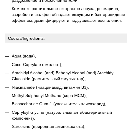
раздражение и покраснение кожи.
Комплекс растительных экстрактов лопуха, розмарина,
зверобоя и шалфея обладают вяжущим и бактерицидным
эффектом, дезинфицируют и подсушивают воспаления.
Состав/Ingredients:
Aqua (вода),
Coco-Caprylate (эмолент),
Arachidyl Alcohol (and) Behenyl Alcohol (and) Arachidyl
Glucoside (растительный эмульгатор),
Niacinamide (ниацинамид, витамин В3),
Methyl Sulphonyl Methane (сера МСМ),
Biosaccharide Gum-1 (увлажнитель плисахарид),
Capryloyl Glycine
(натуральный антибактериальный
компонент),
Sarcosine
(природная аминокислота),