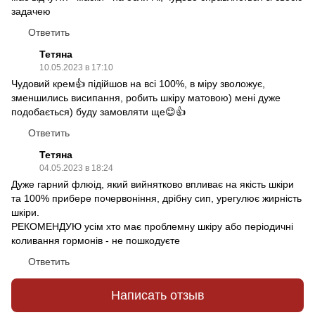
задачею
Ответить
Тетяна
10.05.2023 в 17:10
Чудовий крем👍 підійшов на всі 100%, в міру зволожує,
зменшились висипання, робить шкіру матовою) мені дуже
подобається) буду замовляти ще😊👍
Ответить
Тетяна
04.05.2023 в 18:24
Дуже гарний флюід, який вийнятково впливає на якість шкіри
та 100% прибере почервоніння, дрібну сип, урегулює жирність
шкіри.
РЕКОМЕНДУЮ усім хто має проблемну шкіру або періодичні
коливання гормонів - не пошкодуєте
Ответить
Написать отзыв