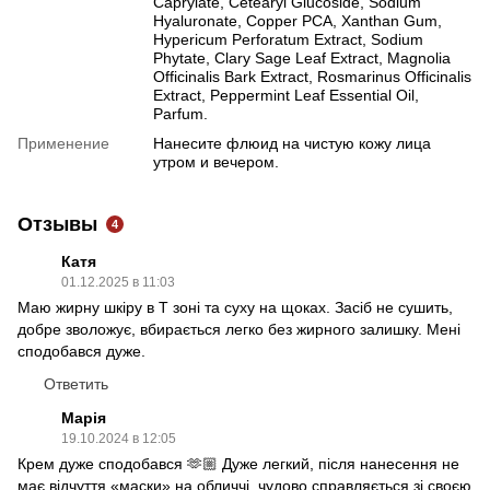
Caprylate, Cetearyl Gluсoside, Sodium
Hyaluronate, Copper PCA, Xanthan Gum,
Hypericum Perforatum Extract, Sodium
Phytate, Clary Sage Leaf Extract, Magnolia
Officinalis Bark Extract, Rosmarinus Officinalis
Еxtract, Peppermint Leaf Essential Oil,
Parfum.
Применение
Нанесите флюид на чистую кожу лица
утром и вечером.
Отзывы
4
Катя
01.12.2025 в 11:03
Маю жирну шкіру в Т зоні та суху на щоках. Засіб не сушить,
добре зволожує, вбирається легко без жирного залишку. Мені
сподобався дуже.
Ответить
Марія
19.10.2024 в 12:05
Крем дуже сподобався 🫶🏼 Дуже легкий, після нанесення не
має відчуття «маски» на обличчі, чудово справляється зі своєю