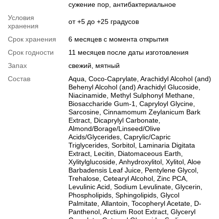
сужение пор, антибактериальное
Условия
от +5 до +25 градусов
хранения
Срок хранения
6 месяцев с момента открытия
Срок годности
11 месяцев после даты изготовления
Запах
свежий, мятный
Состав
Aqua, Coco-Caprylate, Arachidyl Alcohol (and)
Behenyl Alcohol (and) Arachidyl Glucoside,
Niacinamide, Methyl Sulphonyl Methane,
Biosaccharide Gum-1, Capryloyl Glycine,
Sarcosine, Cinnamomum Zeylanicum Bark
Extract, Dicaprylyl Carbonate,
Almond/Borage/Linseed/Olive
Acids/Glycerides, Caprylic/Capric
Triglycerides, Sorbitol, Laminaria Digitata
Extract, Lecitin, Diatomaceous Earth,
Xylitylglucoside, Anhydroxylitol, Xylitol, Aloe
Barbadensis Leaf Juice, Pentylene Glycol,
Trehalose, Cetearyl Alcohol, Zinc PCA,
Levulinic Acid, Sodium Levulinate, Glycerin,
Phospholipids, Sphingolipids, Glycol
Palmitate, Аllantoin, Tocopheryl Acetate, D-
Panthenol, Arctium Root Extract, Glyceryl