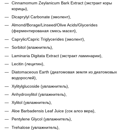
Cinnamomum Zeylanicum Bark Extract
(экстракт коры
корицы),
Dicaprylyl Carbonate (эмолент),
Almond/Borage/Linseed/Olive Acids/Glycerides
(ферментированая смесь масел),
Caprylic/Capric Triglycerides (эмолент),
Sorbitol (влажнитель),
Laminaria Digitata Extract (экстракт ламинарии),
Lecitin (лецитин),
Diatomaceous Earth
(диатомовая земля из диатомовых
водорослей),
Xylitylglucoside
(увлажнитель)
,
Anhydroxylitol
(увлажнитель),
Xylitol
(увлажнитель),
Aloe Barbadensis Leaf Juice (сок алоэ вера),
Pentylene Glycol (увлажнитель),
Trehalose (увлажнитель),