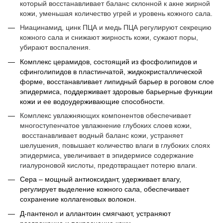
который восстанавливает баланс склонной к акне жирной
кожи, уменьшая количество угрей и уровень кожного сала.
Ниацинамид, цинк ПЦА и медь ПЦА регулируют секрецию
кожного сала и снижают жирность кожи, сужают поры,
убирают воспаления.
Комплекс церамидов, состоящий из фосфолипидов и
сфинголипидов
в пластинчатой, жидкокристаллической
форме,
восстанавливает липидный барьер в роговом слое
эпидермиса,
поддерживает здоровые барьерные функции
кожи и ее водоудерживающие способности.
Комплекс увлажняющих компонентов
обеспечивает
многоступенчатое увлажнение глубоких слоев кожи,
в
осстан
авливает
водный баланс кожи
,
устраняет
шелушения, повышает количество влаги в глубоких слоях
эпидермиса
,
увеличивает в эпидермисе содержание
гиалуроновой кислоты
,
предотвращает потерю влаги
.
Сера – мощный антиоксидант, удерживает влагу,
регулирует выделение кожного сала, обеспечивает
сохранение коллагеновых волокон.
Д-пантенол и аллантоин смягчают, устраняют