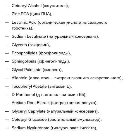
Cetearyl Alcohol (загуститель),
Zinc PCA (цинк ПЦА),
Levulinic Acid
(органическая кислота из сахарного
тростника)
,
Sodium Levulinate
(натуральный консервант)
,
Glycerin (глицерин),
Phospholipids (фосфолипиды),
Sphingolipids (сфинголипиды),
Glycol Palmitate (эмолент),
А
llantoin
(аллантоин - экстракт окопника лекарственного),
Tocopheryl Acetate (витамин Е),
D-Panthenol (д-пантенол, витамин В5),
Arctium Root Extract (экстракт корня лопуха),
Glyceryl Caprylate (натуральный консервант),
Cetearyl Gluсoside (растительный эмульгатор),
Sodium Hyaluronate (гиалуроновая кислота),