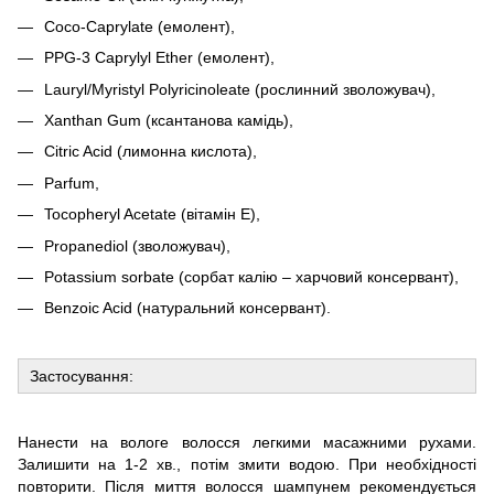
Coco-Caprylate (емолент),
PPG-3 Caprylyl Ether (емолент),
Lauryl/Myristyl Polyricinoleate (рослинний зволожувач),
Xanthan Gum (ксантанова камідь),
Citric Acid (лимонна кислота),
Parfum,
Tocopheryl Acetate (вітамін Е),
Propanediol (зволожувач),
Potassium sorbate (сорбат калію – харчовий консервант),
Benzoic Acid (натуральний консервант).
Застосування:
Нанести на вологе волосся легкими масажними рухами.
Залишити на 1-2 хв., потім змити водою. При необхідності
повторити. Після миття волосся шампунем рекомендується