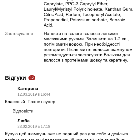
Caprylate, PPG-3 Caprylyl Ether,
Lauryl/Myristyl Polyricinoleate, Xanthan Gum,
Citric Acid, Parfum, Tocopheryl Acetate,
Propanediol, Potassium sorbate, Benzoic
Acid.
Застосування
Нанести на вологе волосся легкими
масажними рухами. Залишити на 1-2 хв.,
потім змити водою. При необхідності
повторити. Після миття волосся шампунем
рекомендується застосувати Бальзам для
волосся з протеїнами шовку та кератину.
Відгуки
12
Катерина
12.03.2019 в 16:44
Классный. Пахнет супер.
Відповісти
Люба
23.02.2019 в 17:18
Купую цей шампунь вже не перший раз для себе и декілька
разів мила донечці волоссячко, їй краще ніж від звичайних