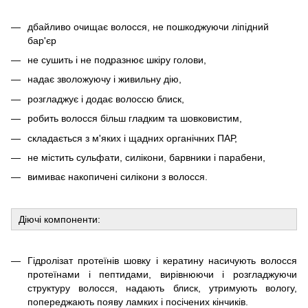
дбайливо очищає волосся, не пошкоджуючи ліпідний
бар'єр
не сушить і не подразнює шкіру голови,
надає зволожуючу і живильну дію,
розгладжує і додає волоссю блиск,
робить волосся більш гладким та шовковистим,
складається з м'яких і щадних органічних ПАР,
не містить сульфати, силікони, барвники і парабени,
вимиває накопичені силікони з волосся.
Діючі компоненти:
Гідролізат протеїнів шовку і кератину насичують волосся
протеїнами і пептидами, вирівнюючи і розгладжуючи
структуру волосся, надають блиск, утримують вологу,
попереджають появу ламких і посічених кінчиків.