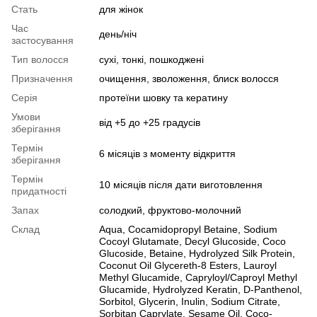
Стать
для жінок
Час
день/ніч
застосування
Тип волосся
сухі, тонкі, пошкоджені
Призначення
очищення, зволоження, блиск волосся
Серія
протеїни шовку та кератину
Умови
від +5 до +25 градусів
зберігання
Термін
6 місяців з моменту відкриття
зберігання
Термін
10 місяців після дати виготовлення
придатності
Запах
солодкий, фруктово-молочний
Склад
Aqua, Cocamidopropyl Betaine, Sodium
Cocoyl Glutamate, Decyl Glucoside, Coco
Glucoside, Betaine, Hydrolyzed Silk Protein,
Coconut Oil Glycereth-8 Esters, Lauroyl
Methyl Glucamide, Capryloyl/Caproyl Methyl
Glucamide, Hydrolyzed Keratin, D-Panthenol,
Sorbitol, Glycerin, Inulin, Sodium Citrate,
Sorbitan Caprylate, Sesame Oil, Coco-