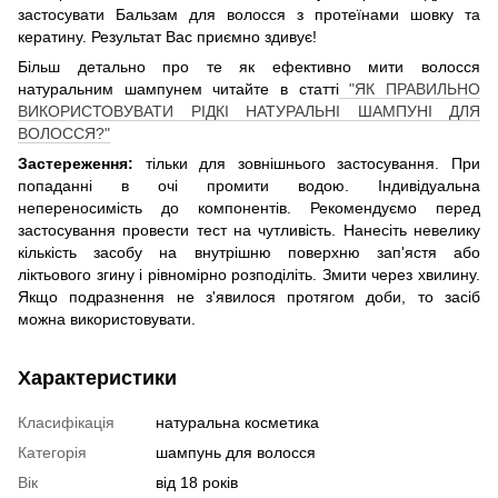
застосувати Бальзам для волосся з протеїнами шовку та
кератину. Результат Вас приємно здивує!
Більш детально про те як ефективно мити волосся
натуральним шампунем читайте в статті
"ЯК ПРАВИЛЬНО
ВИКОРИСТОВУВАТИ РІДКІ НАТУРАЛЬНІ ШАМПУНІ ДЛЯ
ВОЛОССЯ?"
Застереження:
тільки для зовнішнього застосування. При
попаданні в очі промити водою. Індивідуальна
непереносимість до компонентів. Рекомендуємо перед
застосування провести тест на чутливість. Нанесіть невелику
кількість засобу на внутрішню поверхню зап'ястя або
ліктьового згину і рівномірно розподіліть. Змити через хвилину.
Якщо подразнення не з'явилося протягом доби, то засіб
можна використовувати.
Характеристики
Класифікація
натуральна косметика
Категорія
шампунь для волосся
Вік
від 18 років