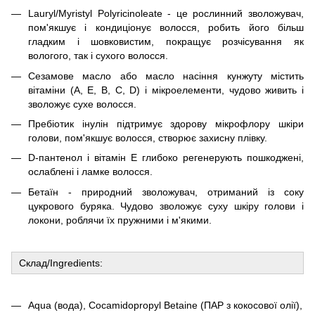
Lauryl/Myristyl Polyricinoleate - це рослинний зволожувач,
пом'якшує і кондиціонує волосся, робить його більш
гладким і шовковистим, покращує розчісування як
вологого, так і сухого волосся.
Сезамове масло або масло насіння кунжуту містить
вітаміни (А, Е, B, С, D) і мікроелементи, чудово живить і
зволожує сухе волосся.
Пребіотик інулін підтримує здорову мікрофлору шкіри
голови, пом'якшує волосся, створює захисну плівку.
D-пантенол і вітамін Е глибоко регенерують пошкоджені,
ослаблені і ламке волосся.
Бетаїн - природний зволожувач, отриманий із соку
цукрового буряка. Чудово зволожує суху шкіру голови і
локони, роблячи їх пружними і м'якими.
Склад/Ingredients:
Aqua (вода), Cocamidopropyl Betaine (ПАР з кокосової олії),