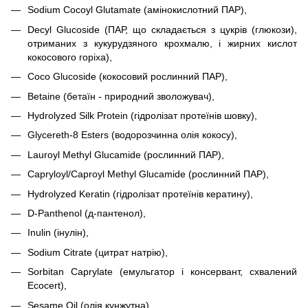
Sodium Cocoyl Glutamate (амінокислотний ПАР),
Decyl Glucoside (ПАР, що складається з цукрів (глюкози),
отриманих з кукурудзяного крохмалю, і жирних кислот
кокосового горіха),
Coco Glucoside (кокосовий рослинний ПАР),
Betaine (бетаїн - природний зволожувач),
Hydrolyzed Silk Protein (гідролізат протеїнів шовку),
Glycereth-8 Esters (водорозчинна олія кокосу),
Lauroyl Methyl Glucamide (рослинний ПАР),
Capryloyl/Caproyl Methyl Glucamide (рослинний ПАР),
Hydrolyzed Keratin (гідролізат протеїнів кератину),
D-Panthenol (д-пантенол),
Inulin (інулін),
Sodium Citrate (цитрат натрію),
Sorbitan Caprylate (емульгатор і консервант, схвалений
Ecocert),
Sesame Oil (олія кунжутна),