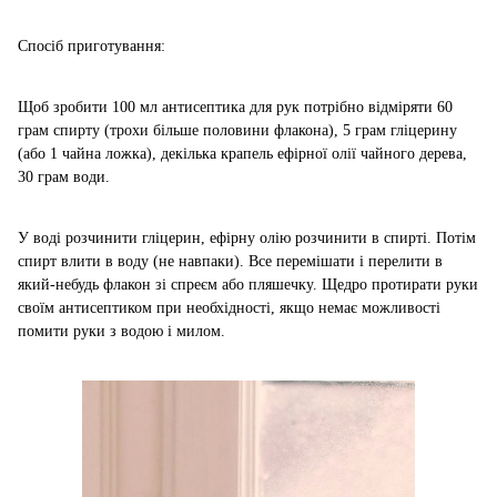
Спосіб приготування:
Щоб зробити 100 мл антисептика для рук потрібно відміряти 60
грам спирту (трохи більше половини флакона), 5 грам гліцерину
(або 1 чайна ложка), декілька крапель ефірної олії чайного дерева,
30 грам води.
У воді розчинити гліцерин, ефірну олію розчинити в спирті. Потім
спирт влити в воду (не навпаки). Все перемішати і перелити в
який-небудь флакон зі спреєм або пляшечку. Щедро протирати руки
своїм антисептиком при необхідності, якщо немає можливості
помити руки з водою і милом.