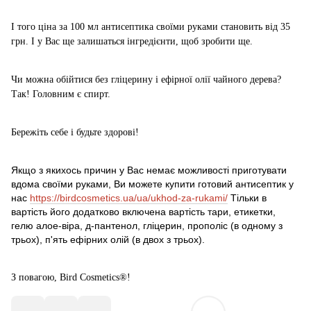
І того ціна за 100 мл антисептика своїми руками становить від 35
грн. І у Вас ще залишаться інгредієнти, щоб зробити ще.
Чи можна обійтися без гліцерину і ефірної олії чайного дерева?
Так! Головним є спирт.
Бережіть себе і будьте здорові!
Якщо з якихось причин у Вас немає можливості приготувати
вдома своїми руками, Ви можете купити готовий антисептик у
нас
https://birdcosmetics.ua/ua/ukhod-za-rukami/
Тільки в
вартість його додатково включена вартість тари, етикетки,
гелю алое-віра, д-пантенол, гліцерин, прополіс (в одному з
трьох), п'ять ефірних олій (в двох з трьох).
З повагою
,
Bird Cosmetics®!