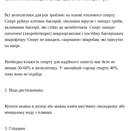
Всі антисептики для рук зроблені на основі етилового спирту.
Спирт руйнує клітини бактерій, оболонки вірусів і знищує гриби,
включаючи бактерії, які стійкі до антибіотиків. Спирт знищує
патогенні (хвороботворні) мікроорганізми і постійну бактеріальну
мікрофлору. Спирт не шкодить «хорошим» мікробам, які присутні
на шкірі.
Необхідна кількість спирту для надійного захисту має бути не
менше 50-60% в антисептику. У звичайній горілці спирту 40%,
тому вона не підійде.
2. Вода дистильована.
Купити можна в аптеці або можна взяти кип'ячену охолоджену або
мінеральну воду з пляшки.
3. Гліцерин