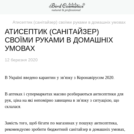
Атисептик (санітайзер) своїми руками в домашніх умовах
АТИСЕПТИК (САНІТАЙЗЕР)
СВОЇМИ РУКАМИ В ДОМАШНІХ
УМОВАХ
12 березня 2020
В Україні введено карантин у зв'язку з Коронавірусом 2020.
В аптеках і супермаркетах масово розбираються антисептики для
рук, ціна на які непомірно завищена в зв'язку з ситуацією, що
склалася.
Замість того, щоб бігати по магазинах у пошуку антисептика,
рекомендуємо зробити бюджетний санітайзер в домашніх умовах,