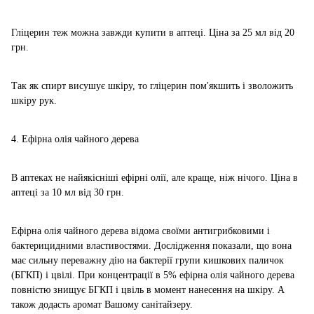
Гліцерин теж можна завжди купити в аптеці. Ціна за 25 мл від 20
грн.
Так як спирт висушує шкіру, то гліцерин пом'якшить і зволожить
шкіру рук.
4. Ефірна олія чайного дерева
В аптеках не найякісніші ефірні олії, але краще, ніж нічого. Ціна в
аптеці за 10 мл від 30 грн.
Ефірна олія чайного дерева відома своїми антигрибковими і
бактерицидними властивостями. Дослідження показали, що вона
має сильну переважну дію на бактерії групи кишкових паличок
(БГКП) і цвілі. При концентрації в 5% ефірна олія чайного дерева
повністю знищує БГКП і цвіль в момент нанесення на шкіру. А
також додасть аромат Вашому санітайзеру.