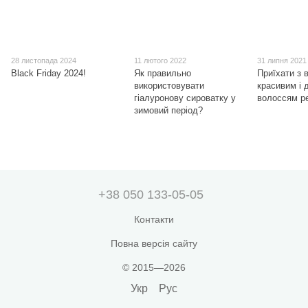
28 листопада 2024
11 лютого 2022
31 липня 2021
Black Friday 2024!
Як правильно
Приїхати з 
використовувати
красивим і 
гіалуронову сироватку у
волоссям р
зимовий період?
+38 050 133-05-05
Контакти
Повна версія сайту
© 2015—2026
Укр
Рус