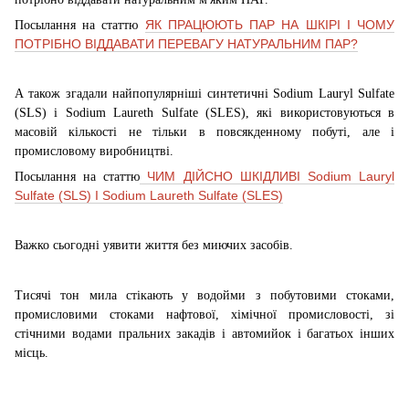
ЯК ПРАЦЮЮТЬ ПАР НА ШКІРІ І ЧОМУ
Посылання на статтю
ПОТРІБНО ВІДДАВАТИ ПЕРЕВАГУ НАТУРАЛЬНИМ ПАР?
А також згадали найпопулярніші синтетичні Sodium Lauryl Sulfate
(SLS) і Sodium Laureth Sulfate (SLES), які використовуються в
масовій кількості не тільки в повсякденному побуті, але і
промисловому виробництві.
ЧИМ ДІЙСНО ШКІДЛИВІ Sodium Lauryl
Посылання на статтю
Sulfate (SLS) І Sodium Laureth Sulfate (SLES)
Важко сьогодні уявити життя без миючих засобів.
Тисячі тон мила стікають у водойми з побутовими стоками,
промисловими стоками нафтової, хімічної промисловості, зі
стічними водами пральних закадів і автомийок і багатьох інших
місць.