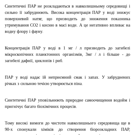
Синтетичні ПАР не розкладаються в навколишньому середовищі і
сильно її забруднюють. Висока концентрація ПАР у воді знижує
поверхневий натяг, що призводить до зниження показника
утримування CO2 і кисню в масі води. А це негативно впливає на
водну флору і фауну.
Концентрація ПАР у воді в 1 мг / л призводить до загибелі
мікроскопічних планктонних організмів, 3мг / л і більше - до
загибелі дафнії, циклопів і риб.
ПАР у воді надає їй неприємний смак і запах. У забруднених
річках з сильною течією утворюється піна.
Синтетичні ПАР уповільнюють природне самоочищення водойм і
пригнічує багато біохімічних процесів.
Тому високі вимоги до чистоти навколишнього середовища ще в
90-х спонукали хіміків до створення біорозкладних ПАР,