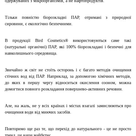
одержуваних з мікроорганізмів, а не нафтопродуктів.
Тільки повністю біорозкладні ПАР, отримані з природної
сировини, є екологічно безпечними.
В продукції Bird Cosmetics® використовуються саме такі
(натуральні органічні) ПАР, які 100% біорозкладані і безпечні для
навколишнього середовища.
Звичайно ж світ не стоїть осторонь і є багато методів очищення
стічних вод від ПАР. Наприклад, за допомогою хімічних методів,
до яких в першу чергу відноситься окислення озоном, можна
домогтися повного розкладання поверхнево-активних речовин.
Але, на жаль, не у всіх країнах і містах взагалі замислюються про
очищення води від миючих засобів.
Повторимо ще раз те, що перехід до натурального - це не просто
тренд, це наше майбутнє.