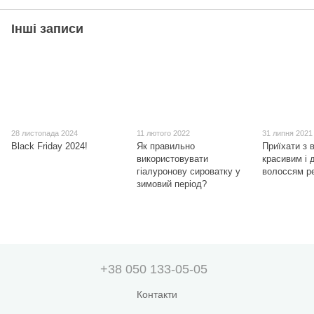
Інші записи
28 листопада 2024
11 лютого 2022
31 липня 2021
Black Friday 2024!
Як правильно
Приїхати з 
використовувати
красивим і 
гіалуронову сироватку у
волоссям р
зимовий період?
+38 050 133-05-05
Контакти