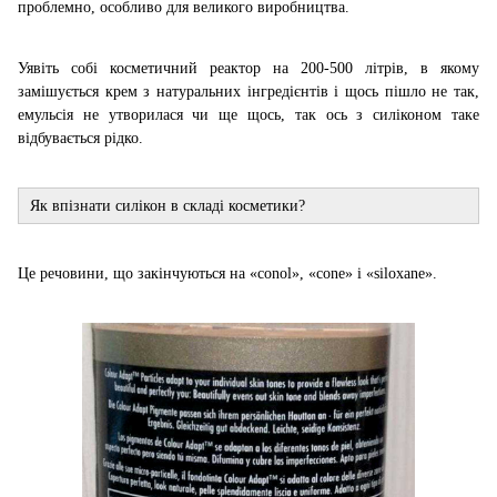
проблемно, особливо для великого виробництва.
Уявіть собі косметичний реактор на 200-500 літрів, в якому
замішується крем з натуральних інгредієнтів і щось пішло не так,
емульсія не утворилася чи ще щось, так ось з силіконом таке
відбувається рідко.
Як впізнати силікон в складі косметики?
Це речовини, що закінчуються на «conol», «cone» і «siloxane».