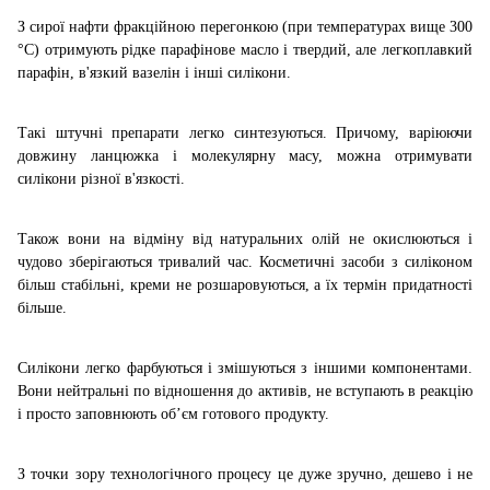
З сирої нафти фракційною перегонкою (при температурах вище 300
°С) отримують рідке парафінове масло і твердий, але легкоплавкий
парафін, в'язкий вазелін і інші силікони.
Такі штучні препарати легко синтезуються. Причому, варіюючи
довжину ланцюжка і молекулярну масу, можна отримувати
силікони різної в'язкості.
Також вони на відміну від натуральних олій не окислюються і
чудово зберігаються тривалий час. Косметичні засоби з силіконом
більш стабільні, креми не розшаровуються, а їх термін придатності
більше.
Силікони легко фарбуються і змішуються з іншими компонентами.
Вони нейтральні по відношення до активів, не вступають в реакцію
і просто заповнюють об’єм готового продукту.
З точки зору технологічного процесу це дуже зручно, дешево і не