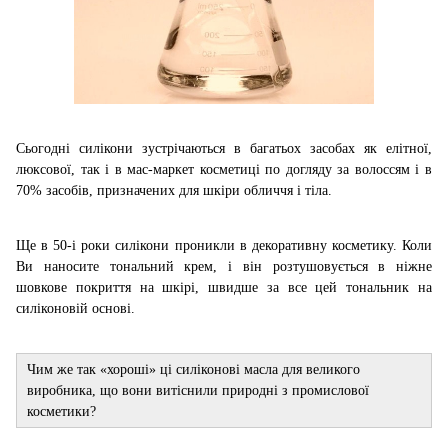
Сьогодні силікони зустрічаються в багатьох засобах як елітної,
люксової, так і в мас-маркет косметиці по догляду за волоссям і в
70% засобів, призначених для шкіри обличчя і тіла.
Ще в 50-і роки силікони проникли в декоративну косметику. Коли
Ви наносите тональний крем, і він розтушовується в ніжне
шовкове покриття на шкірі, швидше за все цей тональник на
силіконовій основі.
Чим же так «хороші» ці силіконові масла для великого
виробника, що вони витіснили природні з промислової
косметики?