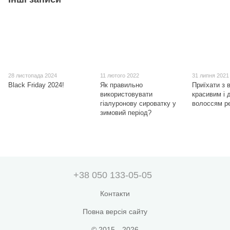
28 листопада 2024
11 лютого 2022
31 липня 2021
Black Friday 2024!
Як правильно
Приїхати з 
використовувати
красивим і 
гіалуронову сироватку у
волоссям р
зимовий період?
+38 050 133-05-05
Контакти
Повна версія сайту
© 2015—2026