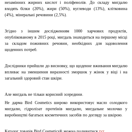
незамінних жирних кислот і поліфенолів. До складу мигдалю
входять білки (20%), жири (50%), вуглеводи (13%), клітковина
(4%), мінеральні речовини (2,5%).
Згідно з іншим дослідженням 1000 харчових продуктів,
опублікованому в 2015 році, мигдаль знаходиться на першому місці
за складом поживних речовин, необхідних для задоволення
щоденних потреб.
Дослідники прийшли до висновку, що щоденне вживання мигдалю
впливає на зменшення виразності зморшок у жінок у віці і на
загальний здоровий стан шкіри.
Але мигдаль не тільки корисний зсередини.
Не дарма Bird Cosmetics широко використовує масло солодкого
мигдалю, гідролізат протеїнів мигдалю, мигдальне молочко у
виробництві багатьох косметичних засобів по догляду за шкірою.
Каталог товарів
Bird
Cosmetics
®
можна подивитися
тут
.