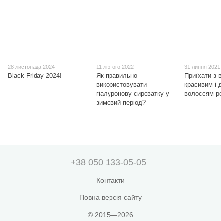
28 листопада 2024
11 лютого 2022
31 липня 2021
Black Friday 2024!
Як правильно
Приїхати з 
використовувати
красивим і 
гіалуронову сироватку у
волоссям р
зимовий період?
+38 050 133-05-05
Контакти
Повна версія сайту
© 2015—2026