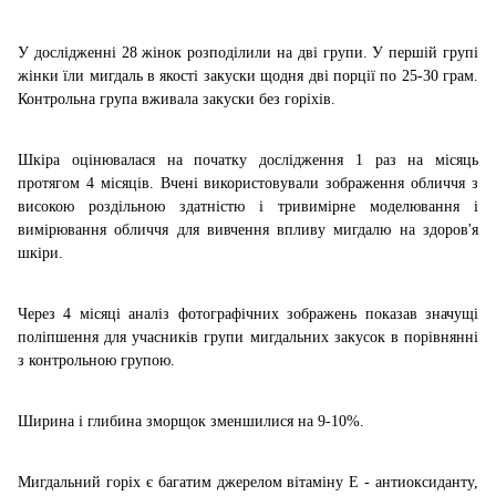
У дослідженні 28 жінок розподілили на дві групи. У першій групі
жінки їли мигдаль в якості закуски щодня дві порції по 25-30 грам.
Контрольна група вживала закуски без горіхів.
Шкіра оцінювалася на початку дослідження 1 раз на місяць
протягом 4 місяців. Вчені використовували зображення обличчя з
високою роздільною здатністю і тривимірне моделювання і
вимірювання обличчя для вивчення впливу мигдалю на здоров'я
шкіри.
Через 4 місяці аналіз фотографічних зображень показав значущі
поліпшення для учасників групи мигдальних закусок в порівнянні
з контрольною групою.
Ширина і глибина зморщок зменшилися на 9-10%.
Мигдальний горіх є багатим джерелом вітаміну Е - антиоксиданту,