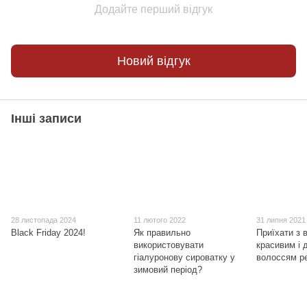
Додайте перший відгук
Новий відгук
Інші записи
28 листопада 2024
11 лютого 2022
31 липня 2021
Black Friday 2024!
Як правильно
Приїхати з 
використовувати
красивим і 
гіалуронову сироватку у
волоссям р
зимовий період?