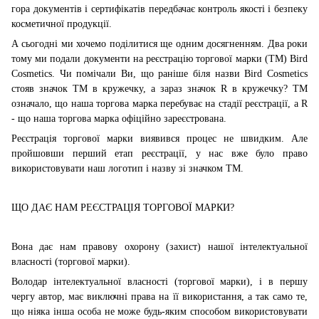
гора документів і сертифікатів передбачає контроль якості і безпеку
косметичної продукції.
А сьогодні ми хочемо поділитися ще одним досягненням. Два роки
тому ми подали документи на реєстрацію торгової марки (ТМ) Bird
Cosmetics. Чи помічали Ви, що раніше біля назви Bird Cosmetics
стояв значок ТМ в кружечку, а зараз значок R в кружечку? ТМ
означало, що наша торгова марка перебуває на стадії реєстрації, а R
- що наша торгова марка офіційно зареєстрована.
Реєстрація торгової марки виявився процес не швидким. Але
пройшовши перший етап реєстрації, у нас вже було право
використовувати наш логотип і назву зі значком ТМ.
ЩО ДАЄ НАМ РЕЄСТРАЦІЯ ТОРГОВОЇ МАРКИ?
Вона дає нам правову охорону (захист) нашої інтелектуальної
власності (торгової марки).
Володар інтелектуальної власності (торгової марки), і в першу
чергу автор, має виключні права на її використання, а так само те,
що ніяка інша особа не може будь-яким способом використовувати