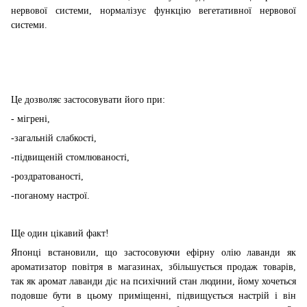
нервової системи, нормалізує функцію вегетативної нервової
системи.
Це дозволяє застосовувати його при:
- мігрені,
-загальній слабкості,
-підвищеній стомлюваності,
-роздратованості,
-поганому настрої.
Ще один цікавий факт!
Японці встановили, що застосовуючи ефірну олію лаванди як
ароматизатор повітря в магазинах, збільшується продаж товарів,
так як аромат лаванди діє на психічний стан людини, йому хочеться
подовше бути в цьому приміщенні, підвищується настрій і він