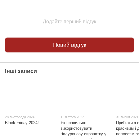
Додайте перший відгук
Новий відгук
Інші записи
28 листопада 2024
11 лютого 2022
31 липня 2021
Black Friday 2024!
Як правильно
Приїхати з 
використовувати
красивим і 
гіалуронову сироватку у
волоссям р