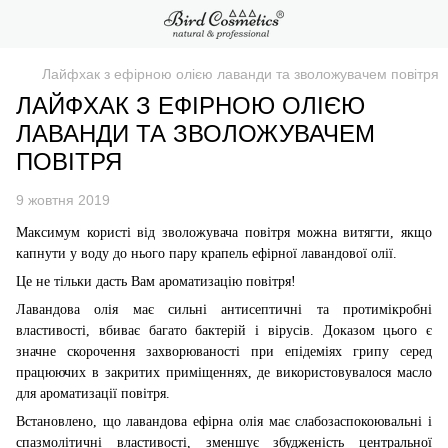
Лайфхак з ефірною олією лаванди та зволожувачем повітря
ЛАЙФХАК З ЕФІРНОЮ ОЛІЄЮ
ЛАВАНДИ ТА ЗВОЛОЖУВАЧЕМ
ПОВІТРЯ
9 жовтня 2019
Максимум користі від зволожувача повітря можна витягти, якщо
капнути у воду до нього пару крапель ефірної лавандової олії.
Це не тільки дасть Вам ароматизацію повітря!
Лавандова олія має сильні антисептичні та протимікробні
властивості, вбиває багато бактерій і вірусів. Доказом цього є
значне скорочення захворюваності при епідеміях грипу серед
працюючих в закритих приміщеннях, де використовувалося масло
для ароматизації повітря.
Встановлено, що лавандова ефірна олія має слабозаспокоювальні і
спазмолітичні властивості, зменшує збудженість центральної