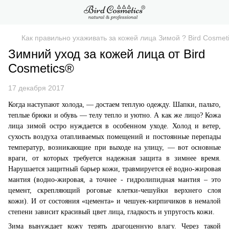
Как правильно ухаживать за кожей лица Зимой ? Bird Cosmet
Зимний уход за кожей лица от Bird
Cosmetics®
17 декабря 2017
Когда наступают холода, — достаем теплую одежду. Шапки, пальто,
теплые брюки и обувь — телу тепло и уютно. А как же лицо? Кожа
лица зимой остро нуждается в особенном уходе. Холод и ветер,
сухость воздуха отапливаемых помещений и постоянные перепады
температур, возникающие при выходе на улицу, — вот основные
враги, от которых требуется надежная защита в зимнее время.
Нарушается защитный барьер кожи, травмируется её водно-жировая
мантия (водно-жировая, а точнее - гидролипидная мантия – это
цемент, скрепляющий роговые клетки-чешуйки верхнего слоя
кожи). И от состояния «цемента» и чешуек-кирпичиков в немалой
степени зависит красивый цвет лица, гладкость и упругость кожи.
Зима вынуждает кожу терять драгоценную влагу. Через такой