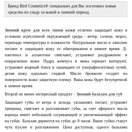
Бренд
Bird Cosmetics® специально для Вас изготовил новые
средства по уходу за кожей в зимний период.
Зимний крем для всех типов кожи
отлично защищает кожу в
условиях агрессивной окружающей среды - ветер, солнце, мороз,
перепады температуры и влажности. Натуральные масла и ланолин
питают и защищают кожу от обветривания в зимнее время. Д-
пантенол и аллантоин смягчают, устраняют раздражение и
покраснение кожи. Пудра жемчуга и мика серицит матируют,
устраняют жирный блеск и защищают от ультрафиолетовых лучей,
делая кожу идеально гладкой. Масло брокколи создает на
поверхности кожи защитную пленку. Ваша кожа будет безупречной
в зимнее время.
Второй не менее интересный продукт
-
Зимний бальзам для губ
З
ащищает губы от ветра и холода, увлажняет, питает, устраняет
трещины, смягчает и разглаживает губы, за счет эфирного масла
корицы имеет небольшой согревающий и увеличивающий эффект
на губах. Бальзам держится на губах до 8 часов. Ваши губки станут
чуть пухлее и разглаженнее. Цена доступная, одного бальзама