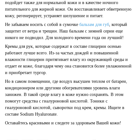
подойдет также для нормальной кожи и в качестве ночного
питательного для жирной кожи. Он восстанавливает обветренную
кожу, регенерирует, устраняет шелушение и питает.
Не забываем носить с собой в сумочке
бальзам для губ
, который
защитит от ветра и трещин. Наш бальзам с зимней серии еще
никого не подводил. Для холодного времени года он лучший!
Кремы для рук, которые содержат в составе глицерин осенью
работают лучше всего. Из-за частых дождей и повышенной
влажности глицерин притягивает влагу из окружающей среды и
отдает ее коже, благодаря чему она становится более увлажненной
и приобретает тургор.
Но в самом помещении, где воздух высушен теплом от батареи,
кондиционером или другими обогревателями уровень влаги
занижен. В такой среде влагу в коже нужно сохранять. В этом
помогут средства с гиалуроновой кислотой. Тоники с
гиалуроновой кислотой, сыворотки под крем, кремы. Ищите в
составе Sodium Hyaluronate.
Оставайтесь красивыми и следите за здоровьем Вашей кожи!